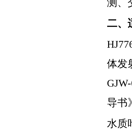
测、
二、适
HJ77
体发
GJW-
导书
水质