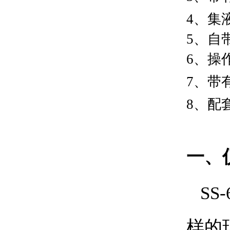
4
、集
5
、自
6
、操
7
、带
8
、配
一、
SS-
样的