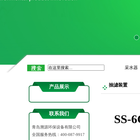
抽滤
手动采
自动水质
COD消
流速流
吹气
采水器
底泥（微生
抽滤装置
产品展示
采泥
余氯检
联系我们
SS
浊度
青岛溯源环保设备有限公司
色度
全国服务热线：400-087-9917