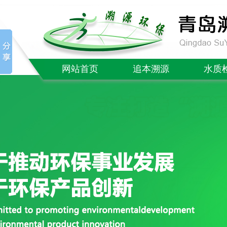
网站首页
追本溯源
水质
公司简介
COD检
企业文化
氨氮检
质量售后
总磷检
社会责任
总氮检
成功案例
BOD测
单/多参数
红外/紫